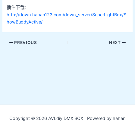
插件下载：
http://down.hahan123.com/down_server/SuperLightBox/S
howBuddyActive/
Post
PREVIOUS
NEXT
navigation
Copyright © 2026 AVLdiy DMX BOX | Powered by hahan