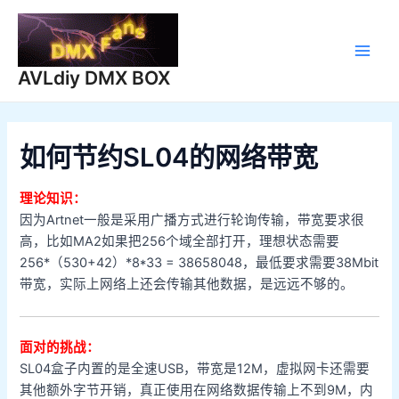
跳
至
内
Main
容
AVLdiy DMX BOX
Men
如何节约SL04的网络带宽
理论知识：
因为Artnet一般是采用广播方式进行轮询传输，带宽要求很
高，比如MA2如果把256个域全部打开，理想状态需要
256*（530+42）*8*33 = 38658048，最低要求需要38Mbit
带宽，实际上网络上还会传输其他数据，是远远不够的。
面对的挑战：
SL04盒子内置的是全速USB，带宽是12M，虚拟网卡还需要
其他额外字节开销，真正使用在网络数据传输上不到9M，内