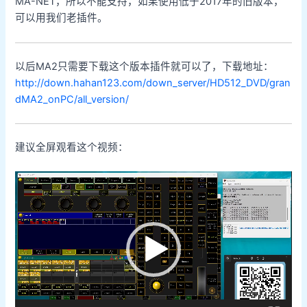
MA-NET，所以不能支持，如果使用低于2017年的旧版本，
可以用我们老插件。
以后MA2只需要下载这个版本插件就可以了，下载地址：
http://down.hahan123.com/down_server/HD512_DVD/gran
dMA2_onPC/all_version/
建议全屏观看这个视频：
视
频
播
放
器